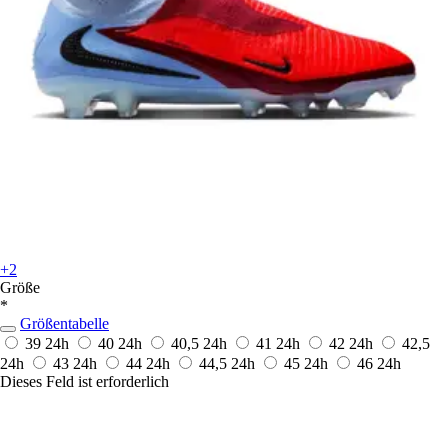
+2
Größe
*
Größentabelle
39
24h
40
24h
40,5
24h
41
24h
42
24h
42,5
24h
43
24h
44
24h
44,5
24h
45
24h
46
24h
Dieses Feld ist erforderlich