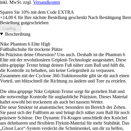
inkl. MwSt. zzgl.
Versandkosten
Sparen Sie 10%
mit dem Code
EXTRA
+14,00 €
für Ihre nächste Bestellung geschenkt
Nach Bestätigung Ihrer
Bestellung gutgeschrieben
Loading...
Beschreibung
Nike Phantom 6 Elite High
Fußballschuhe für trockene Plätze
Ist Präzision deine Obsession? Uns auch. Deshalb ist die Phantom 6
Elite mit der revolutionären Gripknit-Technologie ausgestattet. Diese
ultra-grippige Textur bringt deinen Fuß näher zum Ball und hilft dir,
die Kontrolle zu behalten, um keine Gelegenheit zu verpassen.
Zusammen mit der Cyclone 360-Traktionssohle gibt sie dir auch einen
Vorteil, um blitzschnell die Richtung zu ändern und Tore zu erzielen.
Die ultra-grippige Nike Gripknit-Textur sorgt für gezielten Halt und
die notwendige Kontrolle für unglaubliche Präzision. Dieses Material
haftet sowohl bei trockenem als auch bei nassem Wetter.
Die neue Struktur ist anatomischer, besonders im Bereich der Zehen.
Sie passt sich der Fußform an und bringt dich näher zum Ball für noch
präzisere Schüsse. Der Dynamic Fit-Kragen umschließt den Knöchel
aus dehnbarem und flexiblem Flyknit-Material für mehr Stabilität. Das
„Ghost Lace“-System verdeckt die Schnürsenkel, um dir zu helfen,