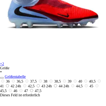
+2
Größe
*
Größentabelle
36
36,5
37,5
38
38,5
39
40
40,5
41
42
24h
42,5
43
24h
44
24h
44,5
45
45,5
46
47
47,5
Dieses Feld ist erforderlich