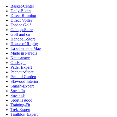
Basket-Center
Daily Bikers
Direct Running
Direct-Volley
Espace Golf
Galopp-Store
Golf and co
Handball-Store
House of Rugby
La sellerie de Maé
Made in Paradis
Nauti-wave
On-Fight
Padel-Expert
Pecheur-Store
Pet and Garden
Slowood Interior
Smash-Expert
Sneak'In
Sneakids
Sport is good
Training-Fit
Trek-Expert
Triathlon-Expert