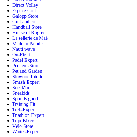
Direct-Volley
Espace Golf
Galopp-Store
Golf and co
Handball-Store
House of Rugby
La sellerie de Maé
Made in Paradis
Nauti-wave
On-Fight
Padel-Expert
Pecheur-Store
Pet and Garden
Slowood Interior
Smash-Expert
Sneak'In
Sneakids
Sport is good
Training-Fit
Trek-Expert
Triathlon-Expert
TripnBikers
Vélo-Store
Winter-Expert