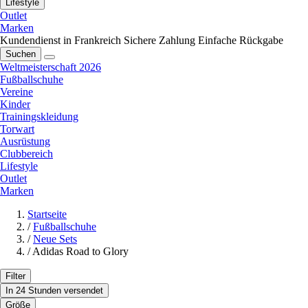
Lifestyle
Outlet
Marken
Kundendienst in Frankreich
Sichere Zahlung
Einfache Rückgabe
Suchen
Weltmeisterschaft 2026
Fußballschuhe
Vereine
Kinder
Trainingskleidung
Torwart
Ausrüstung
Clubbereich
Lifestyle
Outlet
Marken
Startseite
/
Fußballschuhe
/
Neue Sets
/
Adidas Road to Glory
Filter
In 24 Stunden versendet
Größe